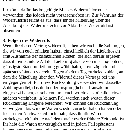
Ihr könnt dafür das beigefügte Muster-Widerrufsformular
verwenden, das jedoch nicht vorgeschrieben ist. Zur Wahrung der
Widerrufsfrist reicht es aus, dass ihr die Mitteilung über die
Ausübung des Widerrufsrechts vor Ablauf der Widerrufsfrist
absenden.
3. Folgen des Widerrufs
Wenn ihr diesen Vertrag widerruft, haben wir euch alle Zahlungen,
die wir von euch erhalten haben, einschließlich der Lieferkosten
(mit Ausnahme der zusätzlichen Kosten, die sich daraus ergeben,
dass ihr eine andere Art der Lieferung als die von uns angebotene,
günstigste Standardlieferung gewählt habt), unverzüglich und
spätestens binnen vierzehn Tagen ab dem Tag zurückzuzahlen, an
dem die Mitteilung über den Widerruf dieses Vertrags bei uns
eingegangen ist. Für diese Rückzahlung verwenden wir dasselbe
Zahlungsmittel, das ihr bei der ursprünglichen Transaktion
eingesetzt haben, es sei denn, mit euch wurde ausdrücklich etwas
anderes vereinbart; in keinem Fall werden euch wegen dieser
Rückzahlung Entgelte berechnet. Wir können die Rückzahlung
verweigern, bis wir die Waren wieder zurückerhalten haben oder
bis ihr den Nachweis erbracht habt, dass ihr die Waren
zurückgesandt habt, je nachdem, welches der frühere Zeitpunkt ist.
Ihr habt die Waren unverzüglich und in jedem Fall spätestens
binnen vierzehn Tagen ab dem Tag, an dem ihr uns über den