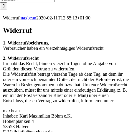
nach:
Widerruf
maxbean
2020-02-11T12:55:13+01:00
Widerruf
1. Widerrufsbelehrung
Verbraucher haben ein vierzehntägiges Widerrufsrecht.
2. Widerrufsrecht
Ihr habt das Recht, binnen vierzehn Tagen ohne Angabe von
Gründen diesen Vertrag zu widerrufen.
Die Widerrufsfrist beträgt vierzehn Tage ab dem Tag, an dem ihr
oder ein von euch benannter Dritter, der nicht der Beförderer ist, die
Waren in Besitz genommen habt bzw. hat. Um euer Widerrufsrecht
auszuüben, müsst ihr uns mittels einer eindeutigen Erklärung (z. B.
ein mit der Post versandter Brief oder E-Mail) über euren
Entschluss, diesen Vertrag zu widerrufen, informieren unter:
maxbean
Inhaber: Karl Maximilian Böhm e.K.
Hohenplanken 4
58553 Halver
E-Mail: info@maxbean.de