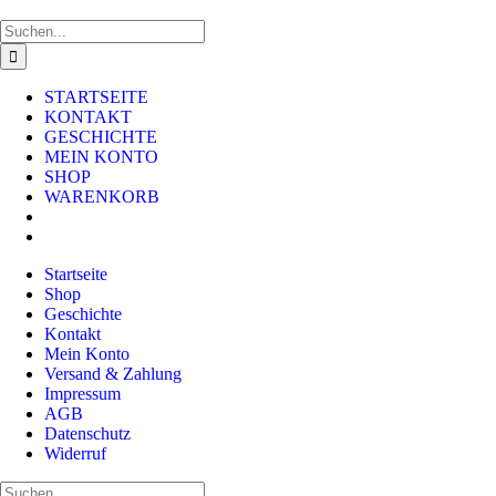
Zum
Facebook
X
Instagram
Pinterest
Inhalt
Suche
springen
nach:
STARTSEITE
KONTAKT
GESCHICHTE
MEIN KONTO
SHOP
WARENKORB
Startseite
Shop
Geschichte
Kontakt
Mein Konto
Versand & Zahlung
Impressum
AGB
Datenschutz
Widerruf
Suche