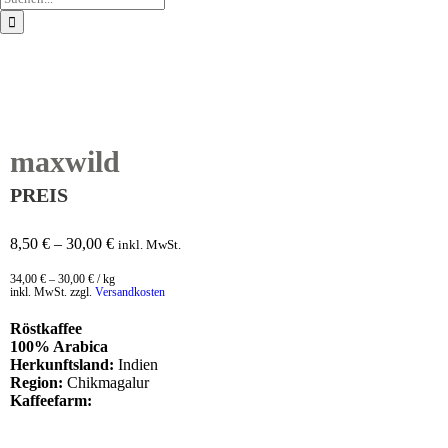
nach:
maxwild
8,50
€
–
30,00
€
inkl. MwSt.
34,00
€
–
30,00
€
/
kg
inkl. MwSt.
zzgl.
Versandkosten
Röstkaffee
100% Arabica
Herkunftsland:
Indien
Region:
Chikmagalur
Kaffeefarm: