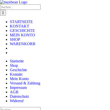
Zum
Facebook
X
Instagram
Pinterest
Inhalt
Suche
springen
nach:
STARTSEITE
KONTAKT
GESCHICHTE
MEIN KONTO
SHOP
WARENKORB
Startseite
Shop
Geschichte
Kontakt
Mein Konto
Versand & Zahlung
Impressum
AGB
Datenschutz
Widerruf
Suche