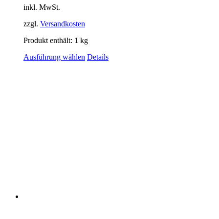
inkl. MwSt.
zzgl.
Versandkosten
Produkt enthält: 1
kg
Ausführung wählen
Details
maxwild
8,50
€
–
30,00
€
inkl. MwSt.
34,00
€
–
30,00
€
/
kg
inkl. MwSt.
zzgl.
Versandkosten
Produkt enthält: 1
kg
Ausführung wählen
Details
Copyright 2012 - 2025 |
Avada Website Builder
by
Avada
| All
Rights Reserved | Powered by
WordPress