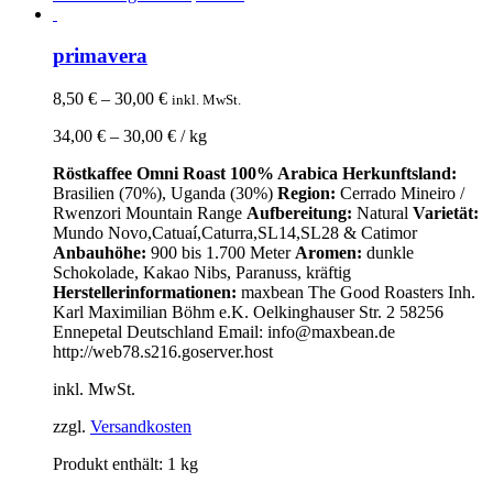
primavera
8,50
€
–
30,00
€
inkl. MwSt.
34,00
€
–
30,00
€
/
kg
Röstkaffee Omni Roast
100% Arabica
Herkunftsland:
Brasilien (70%), Uganda (30%)
Region:
Cerrado Mineiro /
Rwenzori Mountain Range
Aufbereitung:
Natural
Varietät:
Mundo Novo,Catuaí,Caturra,SL14,SL28 & Catimor
Anbauhöhe:
900 bis 1.700 Meter
Aromen:
dunkle
Schokolade, Kakao Nibs, Paranuss, kräftig
Herstellerinformationen:
maxbean The Good Roasters Inh.
Karl Maximilian Böhm e.K. Oelkinghauser Str. 2 58256
Ennepetal Deutschland Email: info@maxbean.de
http://web78.s216.goserver.host
inkl. MwSt.
zzgl.
Versandkosten
Produkt enthält: 1
kg