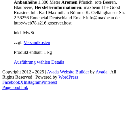
Anbauhöhe
1.300 Meter
Aromen
Pfirsich, rote Beeren,
Blaubeere,
Herstellerinformationen:
maxbean The Good
Roasters Inh. Karl Maximilian Böhm e.K. Oelkinghauser Str.
2 58256 Ennepetal Deutschland Email: info@maxbean.de
http://web78.s216.goserver.host
inkl. MwSt.
zzgl.
Versandkosten
Produkt enthält: 1
kg
Ausführung wählen
Details
Copyright 2012 - 2025 |
Avada Website Builder
by
Avada
| All
Rights Reserved | Powered by
WordPress
Facebook
X
Instagram
Pinterest
Page load link