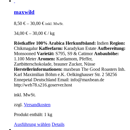
maxwild
8,50
€
–
30,00
€
inkl. MwSt.
34,00
€
–
30,00
€
/
kg
Röstkaffee
100% Arabica
Herkunftsland:
Indien
Region:
Chikmagalur
Kaffeefarm:
Karadykan Estate
Aufbereitung:
Monsooned
Varietät:
S795, S9 & Catimor
Anbauhöhe:
1.100 Meter
Aromen:
Kardamom, Pfeffer,
Zartbitterschokolade, brauner Zucker, Nüsse
Herstellerinformationen:
maxbean The Good Roasters Inh.
Karl Maximilian Böhm e.K. Oelkinghauser Str. 2 58256
Ennepetal Deutschland Email: info@maxbean.de
http://web78.s216.goserver.host
inkl. MwSt.
zzgl.
Versandkosten
Produkt enthält: 1
kg
Ausführung wählen
Details