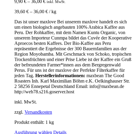
9,90
€
–
36,00
€
inkl. MwSt.
39,60
€
–
36,00
€
/
kg
Das ist unser maxlove Bei unserem maxlove handelt es sich
um einen biologisch angebauten 100% Arabica Kaffee aus
Peru. Der Rohkaffee, mit dem Namen Kuntu Organic, von
unserem Importeur Cunmpa bildet das Cuvée der Kooperative
Aproecos besten Kaffees. Der Bio-Kaffee aus Peru
repräsentiert die Ergebnisse der 300 Bauernfamilien aus der
Region Moyobamba. Mit Geschmack von Schoko, tropischen
Trockenfrüchten und einer Prise Liebe ist der Kaffee ein Gruß
der befreundeten Farmer*innen aus dem Bergregenwald
Perus. Für uns ist der maxlove der Perfekte Filterkaffee für
jeden Tag.
Herstellerinformationen:
maxbean The Good
Roasters Inh. Karl Maximilian Böhm e.K. Oelkinghauser Str.
2 58256 Ennepetal Deutschland Email: info@maxbean.de
http://web78.s216.goserver.host
inkl. MwSt.
zzgl.
Versandkosten
Produkt enthält: 1
kg
Ausführung wählen
Details