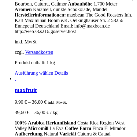
Bourbon, Caturra, Catimor
Anbauhöhe
1.700 Meter
Aromen
Karamell, dunkle Schokolade, Mandel
Herstellerinformationen:
maxbean The Good Roasters Inh.
Karl Maximilian Böhm e.K. Oelkinghauser Str. 2 58256
Ennepetal Deutschland Email: info@maxbean.de
http://web78.s216.goserver.host
inkl. MwSt.
zzgl.
Versandkosten
Produkt enthält: 1
kg
Ausführung wählen
Details
maxfruit
9,90
€
–
36,00
€
inkl. MwSt.
39,60
€
–
36,00
€
/
kg
100% Arabica
Herkunftsland
Costa Rica Region West
Valley
Micromill
La Eva
Coffee Farm
Finca El Mirador
Aufbereitung
Natural
Varietät
Caturra & Catuai