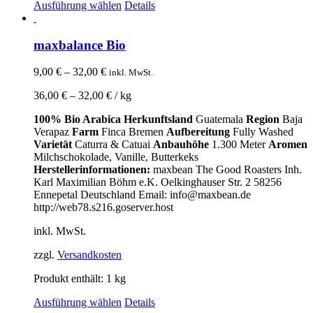
Ausführung wählen
Details
maxbalance Bio
9,00
€
–
32,00
€
inkl. MwSt.
36,00
€
–
32,00
€
/
kg
100% Bio Arabica
Herkunftsland
Guatemala
Region
Baja
Verapaz
Farm
Finca Bremen
Aufbereitung
Fully Washed
Varietät
Caturra & Catuai
Anbauhöhe
1.300 Meter
Aromen
Milchschokolade, Vanille, Butterkeks
Herstellerinformationen:
maxbean The Good Roasters Inh.
Karl Maximilian Böhm e.K. Oelkinghauser Str. 2 58256
Ennepetal Deutschland Email: info@maxbean.de
http://web78.s216.goserver.host
inkl. MwSt.
zzgl.
Versandkosten
Produkt enthält: 1
kg
Ausführung wählen
Details